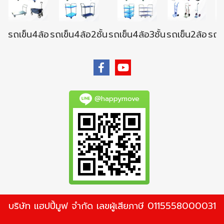
รถเข็น4ล้อ
รถเข็น4ล้อ2ชั้น
รถเข็น4ล้อ3ชั้น
รถเข็น2ล้อ
รถเข
@happymove
บริษัท แฮปปี้มูฟ จำกัด เลขผู้เสียภาษี 0115558000031