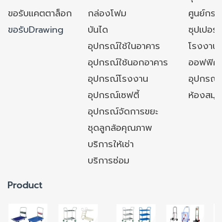
ขอรับแคตตาล็อก
กล่องโฟม
ศูนย์กระ
ขอรับDrawing
บันได
ซุปเปอร์
อุปกรณ์ใช้ในอาคาร
โรงงาน
อุปกรณ์ใช้นอกอาคาร
ออฟฟิศ/ใ
อุปกรณ์โรงงาน
อุปกรณ์
อุปกรณ์เซฟตี้
ห้องสมุ
อุปกรณ์จัดการขยะ
ชุดลูกล้อคุณภาพ
บริการให้เช่า
บริการซ่อม
Product