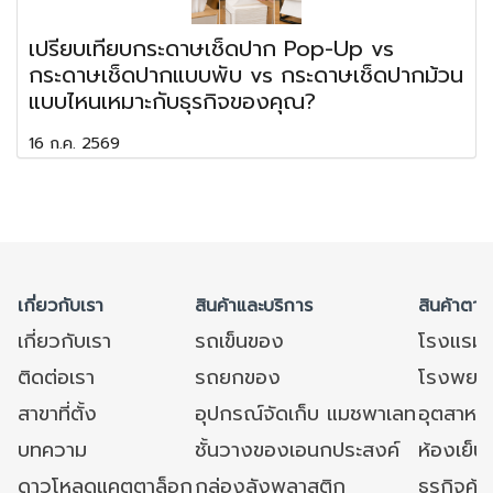
เปรียบเทียบกระดาษเช็ดปาก Pop-Up vs
กระดาษเช็ดปากแบบพับ vs กระดาษเช็ดปากม้วน
แบบไหนเหมาะกับธุรกิจของคุณ?
16 ก.ค. 2569
เกี่ยวกับเรา
สินค้าและบริการ
สินค้าตาม
เกี่ยวกับเรา
รถเข็นของ
โรงแรม
ติดต่อเรา
รถยกของ
โรงพยาบ
สาขาที่ตั้ง
อุปกรณ์จัดเก็บ แมชพาเลท
อุตสาหก
บทความ
ชั้นวางของเอนกประสงค์
ห้องเย็น 
ดาวโหลดแคตตาล็อก
กล่องลังพลาสติก
ธุรกิจค้