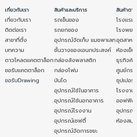
เกี่ยวกับเรา
สินค้าและบริการ
สินค้าตาม
เกี่ยวกับเรา
รถเข็นของ
โรงแรม
ติดต่อเรา
รถยกของ
โรงพยาบ
สาขาที่ตั้ง
อุปกรณ์จัดเก็บ แมชพาเลท
อุตสาหก
บทความ
ชั้นวางของเอนกประสงค์
ห้องเย็น 
ดาวโหลดแคตตาล็อก
กล่องลังพลาสติก
ธุรกิจค้
ขอรับแคตตาล็อก
กล่องโฟม
ศูนย์กระ
ขอรับDrawing
บันได
ซุปเปอร์
อุปกรณ์ใช้ในอาคาร
โรงงาน
อุปกรณ์ใช้นอกอาคาร
ออฟฟิศ/ใ
อุปกรณ์โรงงาน
อุปกรณ์
อุปกรณ์เซฟตี้
ห้องสมุ
อุปกรณ์จัดการขยะ