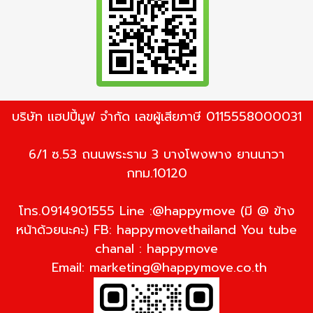
บริษัท แฮปปี้มูฟ จำกัด เลขผู้เสียภาษี 0115558000031
6/1 ซ.53 ถนนพระราม 3 บางโพงพาง ยานนาวา
กทม.10120
โทร.0914901555 Line :@happymove (มี @ ข้าง
หน้าด้วยนะคะ) FB: happymovethailand You tube
chanal : happymove
Email:
marketing@happymove.co.th