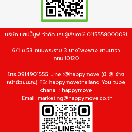
บริษัท แฮปปี้มูฟ จำกัด เลขผู้เสียภาษี 0115558000031
6/1 ซ.53 ถนนพระราม 3 บางโพงพาง ยานนาวา
กทม.10120
โทร.0914901555 Line :@happymove (มี @ ข้าง
หน้าด้วยนะคะ) FB: happymovethailand You tube
chanal : happymove
Email:
marketing@happymove.co.th