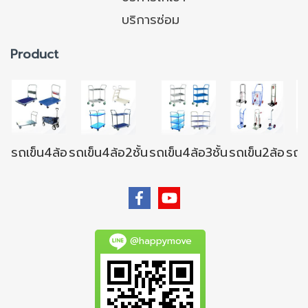
บริการซ่อม
Product
รถเข็น4ล้อ
รถเข็น4ล้อ2ชั้น
รถเข็น4ล้อ3ชั้น
รถเข็น2ล้อ
รถเข
@happymove