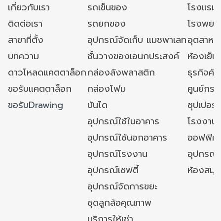
เกี่ยวกับเรา
รถเข็นของ
โรงแรม
ติดต่อเรา
รถยกของ
โรงพยาบ
สาขาที่ตั้ง
อุปกรณ์จัดเก็บ แมชพาเลท
อุตสาหก
บทความ
ชั้นวางของเอนกประสงค์
ห้องเย็น 
ดาวโหลดแคตตาล็อก
กล่องลังพลาสติก
ธุรกิจค้
ขอรับแคตตาล็อก
กล่องโฟม
ศูนย์กระ
ขอรับDrawing
บันได
ซุปเปอร์
อุปกรณ์ใช้ในอาคาร
โรงงาน
อุปกรณ์ใช้นอกอาคาร
ออฟฟิศ/ใ
อุปกรณ์โรงงาน
อุปกรณ์
อุปกรณ์เซฟตี้
ห้องสมุ
อุปกรณ์จัดการขยะ
ชุดลูกล้อคุณภาพ
บริการให้เช่า