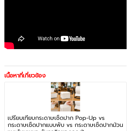
เนื้อหาที่เกี่ยวข้อง
เปรียบเทียบกระดาษเช็ดปาก Pop-Up vs
กระดาษเช็ดปากแบบพับ vs กระดาษเช็ดปากม้วน