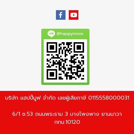
@happymove
บริษัท แฮปปี้มูฟ จำกัด เลขผู้เสียภาษี 0115558000031
6/1 ซ.53 ถนนพระราม 3 บางโพงพาง ยานนาวา
กทม.10120