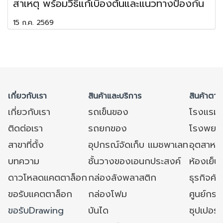
สาเหตุ พร้อมวิธีแก้เบื้องต้นและแนวทางป้องกัน
15 ก.ค. 2569
เกี่ยวกับเรา
สินค้าและบริการ
สินค้าตาม
เกี่ยวกับเรา
รถเข็นของ
โรงแรม
ติดต่อเรา
รถยกของ
โรงพยาบ
สาขาที่ตั้ง
อุปกรณ์จัดเก็บ แมชพาเลท
อุตสาหก
บทความ
ชั้นวางของเอนกประสงค์
ห้องเย็น 
ดาวโหลดแคตตาล็อก
กล่องลังพลาสติก
ธุรกิจค้
ขอรับแคตตาล็อก
กล่องโฟม
ศูนย์กระ
ขอรับDrawing
บันได
ซุปเปอร์