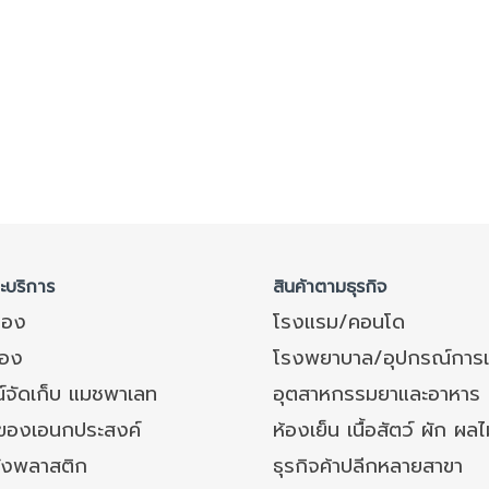
ละบริการ
สินค้าตามธุรกิจ
ของ
โรงแรม/คอนโด
อง
โรงพยาบาล/อุปกรณ์การ
์จัดเก็บ แมชพาเลท
อุตสาหกรรมยาและอาหาร
งของเอนกประสงค์
ห้องเย็น เนื้อสัตว์ ผัก ผลไ
ังพลาสติก
ธุรกิจค้าปลีกหลายสาขา