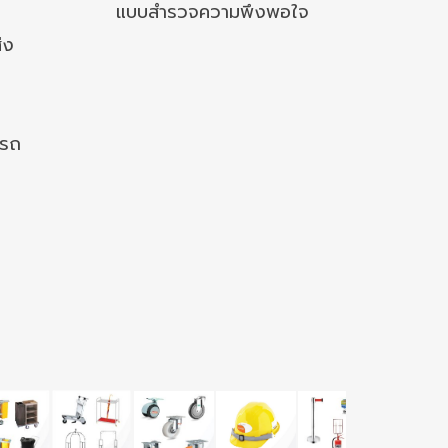
แบบสำรวจความพึงพอใจ
่ง
งรถ