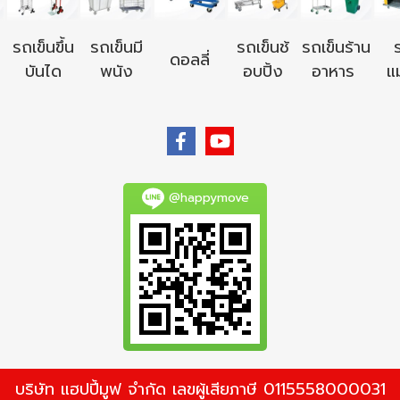
รถเข็นขึ้น
รถเข็นมี
รถเข็นช้
รถเข็นร้าน
ดอลลี่
บันได
พนัง
อบปิ้ง
อาหาร
แม
@happymove
บริษัท แฮปปี้มูฟ จำกัด เลขผู้เสียภาษี 0115558000031