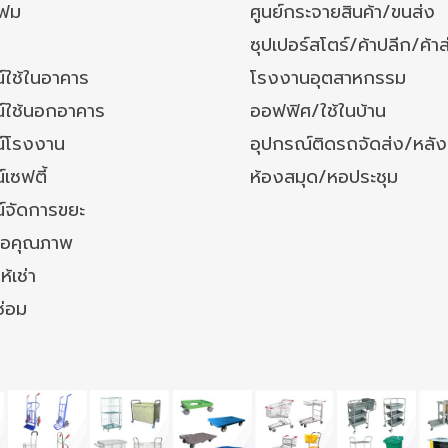
โฟม
ศูนย์กระจายสินค้า/ขนส่ง
ซุปเปอร์สโตร์/ค้าปลีก/ค้าส
์ใช้ในอาคาร
โรงงานอุตสาหกรรม
์ใช้นอกอาคาร
ออฟฟิศ/ใช้ในบ้าน
์โรงงาน
อุปกรณ์ติดรถจัดส่ง/หลั
เซฟตี้
ห้องสมุด/หอประชุม
์จัดการขยะ
ล้อคุณภาพ
ห้เช่า
ซ่อม